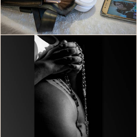
2570
20
2454
0