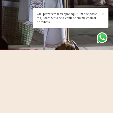
Olá, prazer em te ver por aqui! Em que posso
✕
te ajudar? Sinta-se a vontade em me chamar
no Whats.