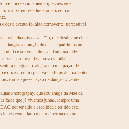
ento e um relacionamento que cresceu e
 formalizarem esta linda união, com a
nto.
s e deste evento foi algo comovente, perceptível
a entrada da noiva e seu Tio, que desde que ela e
as alianças, a emoção dos pais e padrinhos no
, família e amigos íntimos... Tudo naquele
m a vida conjugal desta nova família.
ntir a integração, alegria e participação de
olo e doces, a retrospectiva em fotos de momentos
s, houve uma apresentação de dança do ventre
audujas Photography, que sou amiga da Mãe da
as fases que já vivemos juntas, sempre uma
O por ter sido a escolhida e ter tido esta
s lentes tentei dar o meu melhor na captura