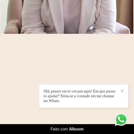
1257
0
Olá, prazer em te ver por aqui! Em que posso
✕
te ajudar? Sinta-se a vontade em me chamar
no Whats.
Feito com
Alboom